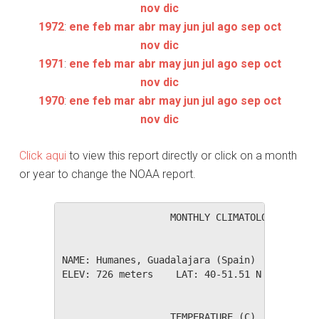
nov
dic
1972
:
ene
feb
mar
abr
may
jun
jul
ago
sep
oct
nov
dic
1971
:
ene
feb
mar
abr
may
jun
jul
ago
sep
oct
nov
dic
1970
:
ene
feb
mar
abr
may
jun
jul
ago
sep
oct
nov
dic
Click aqui
to view this report directly or click on a month
or year to change the NOAA report.
                   MONTHLY CLIMATOLOGICAL SUM
NAME: Humanes, Guadalajara (Spain)           
ELEV: 726 meters    LAT: 40-51.51 N    LONG: 
                   TEMPERATURE (C), RAIN (mm)