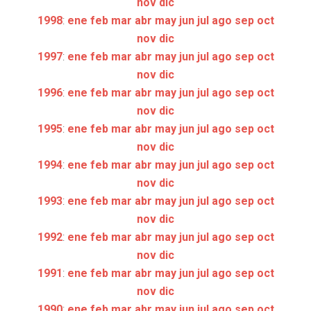
nov
dic
1998
:
ene
feb
mar
abr
may
jun
jul
ago
sep
oct
nov
dic
1997
:
ene
feb
mar
abr
may
jun
jul
ago
sep
oct
nov
dic
1996
:
ene
feb
mar
abr
may
jun
jul
ago
sep
oct
nov
dic
1995
:
ene
feb
mar
abr
may
jun
jul
ago
sep
oct
nov
dic
1994
:
ene
feb
mar
abr
may
jun
jul
ago
sep
oct
nov
dic
1993
:
ene
feb
mar
abr
may
jun
jul
ago
sep
oct
nov
dic
1992
:
ene
feb
mar
abr
may
jun
jul
ago
sep
oct
nov
dic
1991
:
ene
feb
mar
abr
may
jun
jul
ago
sep
oct
nov
dic
1990
:
ene
feb
mar
abr
may
jun
jul
ago
sep
oct