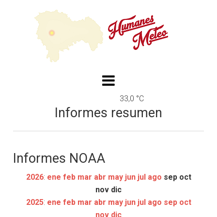
33,0 °C
Informes resumen
Informes NOAA
2026
:
ene
feb
mar
abr
may
jun
jul
ago
sep
oct
nov
dic
2025
:
ene
feb
mar
abr
may
jun
jul
ago
sep
oct
nov
dic