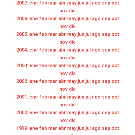
2007
:
ene
feb
mar
abr
may
jun
jul
ago
sep
oct
nov
dic
2006
:
ene
feb
mar
abr
may
jun
jul
ago
sep
oct
nov
dic
2005
:
ene
feb
mar
abr
may
jun
jul
ago
sep
oct
nov
dic
2004
:
ene
feb
mar
abr
may
jun
jul
ago
sep
oct
nov
dic
2003
:
ene
feb
mar
abr
may
jun
jul
ago
sep
oct
nov
dic
2002
:
ene
feb
mar
abr
may
jun
jul
ago
sep
oct
nov
dic
2001
:
ene
feb
mar
abr
may
jun
jul
ago
sep
oct
nov
dic
2000
:
ene
feb
mar
abr
may
jun
jul
ago
sep
oct
nov
dic
1999
:
ene
feb
mar
abr
may
jun
jul
ago
sep
oct