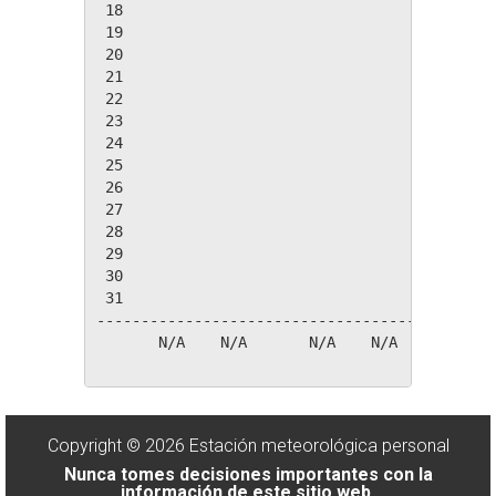
 18

 19

 20

 21

 22

 23

 24

 25

 26

 27

 28

 29

 30

 31

---------------------------------------------
       N/A    N/A       N/A    N/A       N/A 
Copyright © 2026 Estación meteorológica personal
Nunca tomes decisiones importantes con la
información de este sitio web.