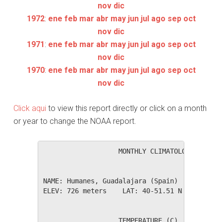
nov
dic
1972
:
ene
feb
mar
abr
may
jun
jul
ago
sep
oct
nov
dic
1971
:
ene
feb
mar
abr
may
jun
jul
ago
sep
oct
nov
dic
1970
:
ene
feb
mar
abr
may
jun
jul
ago
sep
oct
nov
dic
Click aqui
to view this report directly or click on a month
or year to change the NOAA report.
                   MONTHLY CLIMATOLOGICAL SUM
NAME: Humanes, Guadalajara (Spain)           
ELEV: 726 meters    LAT: 40-51.51 N    LONG: 
                   TEMPERATURE (C), RAIN (mm)