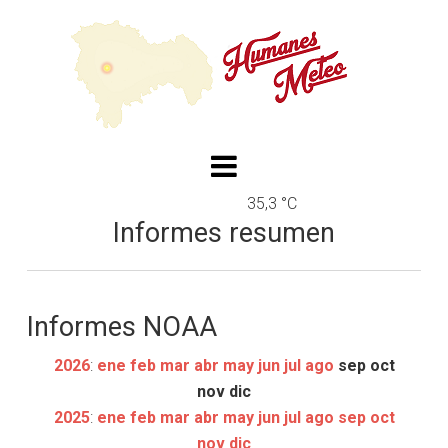
35,3 °C
Informes resumen
Informes NOAA
2026
:
ene
feb
mar
abr
may
jun
jul
ago
sep
oct
nov
dic
2025
:
ene
feb
mar
abr
may
jun
jul
ago
sep
oct
nov
dic