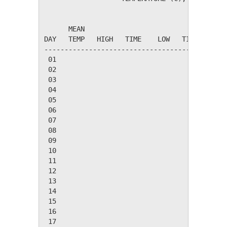
                                         HEAT
      MEAN                               DEG 
DAY   TEMP   HIGH   TIME    LOW   TIME   DAYS
---------------------------------------------
 01

 02

 03

 04

 05

 06

 07

 08

 09

 10

 11

 12

 13

 14

 15

 16

 17
