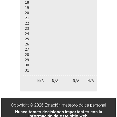
 18

 19

 20

 21

 22

 23

 24

 25

 26

 27

 28

 29

 30

 31

---------------------------------------------
       N/A    N/A       N/A    N/A       N/A 
Copyright © 2026 Estación meteorológica personal
Nunca tomes decisiones importantes con la
información de este sitio web.