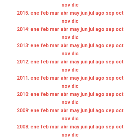
nov
dic
2015
:
ene
feb
mar
abr
may
jun
jul
ago
sep
oct
nov
dic
2014
:
ene
feb
mar
abr
may
jun
jul
ago
sep
oct
nov
dic
2013
:
ene
feb
mar
abr
may
jun
jul
ago
sep
oct
nov
dic
2012
:
ene
feb
mar
abr
may
jun
jul
ago
sep
oct
nov
dic
2011
:
ene
feb
mar
abr
may
jun
jul
ago
sep
oct
nov
dic
2010
:
ene
feb
mar
abr
may
jun
jul
ago
sep
oct
nov
dic
2009
:
ene
feb
mar
abr
may
jun
jul
ago
sep
oct
nov
dic
2008
:
ene
feb
mar
abr
may
jun
jul
ago
sep
oct
nov
dic