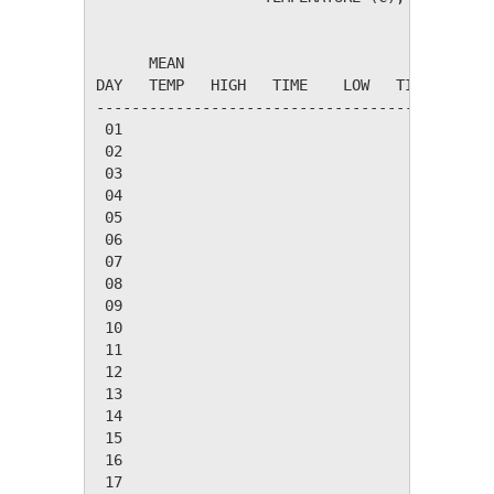
                                         HEAT
      MEAN                               DEG 
DAY   TEMP   HIGH   TIME    LOW   TIME   DAYS
---------------------------------------------
 01

 02

 03

 04

 05

 06

 07

 08

 09

 10

 11

 12

 13

 14

 15

 16

 17
