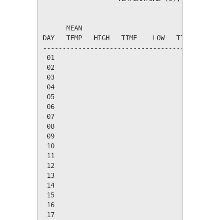
                                         HEAT
      MEAN                               DEG 
DAY   TEMP   HIGH   TIME    LOW   TIME   DAYS
---------------------------------------------
 01

 02

 03

 04

 05

 06

 07

 08

 09

 10

 11

 12

 13

 14

 15

 16

 17
