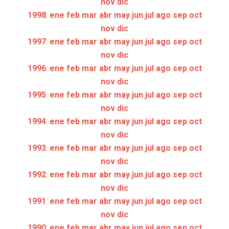
nov
dic
1998
:
ene
feb
mar
abr
may
jun
jul
ago
sep
oct
nov
dic
1997
:
ene
feb
mar
abr
may
jun
jul
ago
sep
oct
nov
dic
1996
:
ene
feb
mar
abr
may
jun
jul
ago
sep
oct
nov
dic
1995
:
ene
feb
mar
abr
may
jun
jul
ago
sep
oct
nov
dic
1994
:
ene
feb
mar
abr
may
jun
jul
ago
sep
oct
nov
dic
1993
:
ene
feb
mar
abr
may
jun
jul
ago
sep
oct
nov
dic
1992
:
ene
feb
mar
abr
may
jun
jul
ago
sep
oct
nov
dic
1991
:
ene
feb
mar
abr
may
jun
jul
ago
sep
oct
nov
dic
1990
:
ene
feb
mar
abr
may
jun
jul
ago
sep
oct