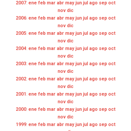
2007
:
ene
feb
mar
abr
may
jun
jul
ago
sep
oct
nov
dic
2006
:
ene
feb
mar
abr
may
jun
jul
ago
sep
oct
nov
dic
2005
:
ene
feb
mar
abr
may
jun
jul
ago
sep
oct
nov
dic
2004
:
ene
feb
mar
abr
may
jun
jul
ago
sep
oct
nov
dic
2003
:
ene
feb
mar
abr
may
jun
jul
ago
sep
oct
nov
dic
2002
:
ene
feb
mar
abr
may
jun
jul
ago
sep
oct
nov
dic
2001
:
ene
feb
mar
abr
may
jun
jul
ago
sep
oct
nov
dic
2000
:
ene
feb
mar
abr
may
jun
jul
ago
sep
oct
nov
dic
1999
:
ene
feb
mar
abr
may
jun
jul
ago
sep
oct