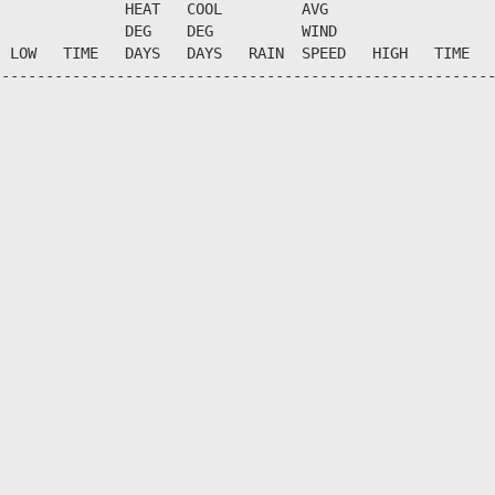
              HEAT   COOL         AVG

              DEG    DEG          WIND                  
 LOW   TIME   DAYS   DAYS   RAIN  SPEED   HIGH   TIME   
--------------------------------------------------------