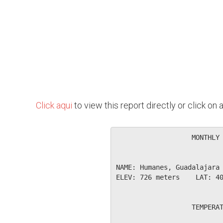
Click aqui
to view this report directly or click o
                   MONTHLY 
NAME: Humanes, Guadalajara 
ELEV: 726 meters    LAT: 40
                   TEMPERAT