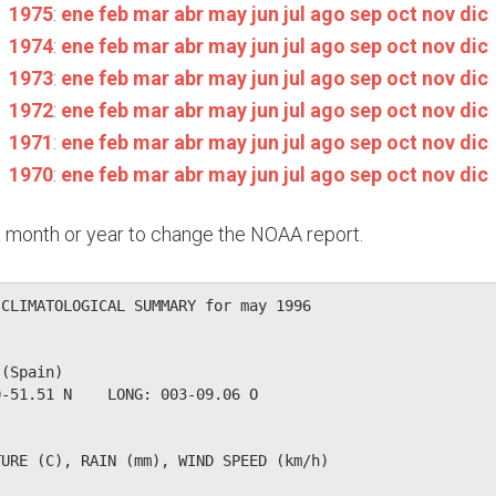
1975
:
ene
feb
mar
abr
may
jun
jul
ago
sep
oct
nov
dic
1974
:
ene
feb
mar
abr
may
jun
jul
ago
sep
oct
nov
dic
1973
:
ene
feb
mar
abr
may
jun
jul
ago
sep
oct
nov
dic
1972
:
ene
feb
mar
abr
may
jun
jul
ago
sep
oct
nov
dic
1971
:
ene
feb
mar
abr
may
jun
jul
ago
sep
oct
nov
dic
1970
:
ene
feb
mar
abr
may
jun
jul
ago
sep
oct
nov
dic
n a month or year to change the NOAA report.
CLIMATOLOGICAL SUMMARY for may 1996

(Spain)                  

-51.51 N    LONG: 003-09.06 O

URE (C), RAIN (mm), WIND SPEED (km/h)
