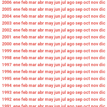
2006
:
ene
feb
mar
abr
may
jun
jul
ago
sep
oct
nov
dic
2005
:
ene
feb
mar
abr
may
jun
jul
ago
sep
oct
nov
dic
2004
:
ene
feb
mar
abr
may
jun
jul
ago
sep
oct
nov
dic
2003
:
ene
feb
mar
abr
may
jun
jul
ago
sep
oct
nov
dic
2002
:
ene
feb
mar
abr
may
jun
jul
ago
sep
oct
nov
dic
2001
:
ene
feb
mar
abr
may
jun
jul
ago
sep
oct
nov
dic
2000
:
ene
feb
mar
abr
may
jun
jul
ago
sep
oct
nov
dic
1999
:
ene
feb
mar
abr
may
jun
jul
ago
sep
oct
nov
dic
1998
:
ene
feb
mar
abr
may
jun
jul
ago
sep
oct
nov
dic
1997
:
ene
feb
mar
abr
may
jun
jul
ago
sep
oct
nov
dic
1996
:
ene
feb
mar
abr
may
jun
jul
ago
sep
oct
nov
dic
1995
:
ene
feb
mar
abr
may
jun
jul
ago
sep
oct
nov
dic
1994
:
ene
feb
mar
abr
may
jun
jul
ago
sep
oct
nov
dic
1993
:
ene
feb
mar
abr
may
jun
jul
ago
sep
oct
nov
dic
1992
:
ene
feb
mar
abr
may
jun
jul
ago
sep
oct
nov
dic
1991
:
ene
feb
mar
abr
may
jun
jul
ago
sep
oct
nov
dic