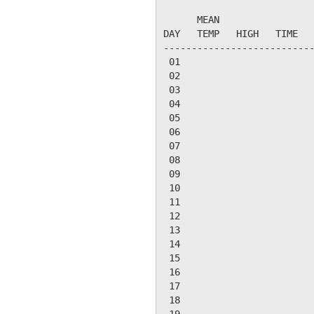
                           
      MEAN                 
DAY   TEMP   HIGH   TIME   
---------------------------
 01

 02

 03

 04

 05

 06

 07

 08

 09

 10

 11

 12

 13

 14

 15

 16

 17

 18
