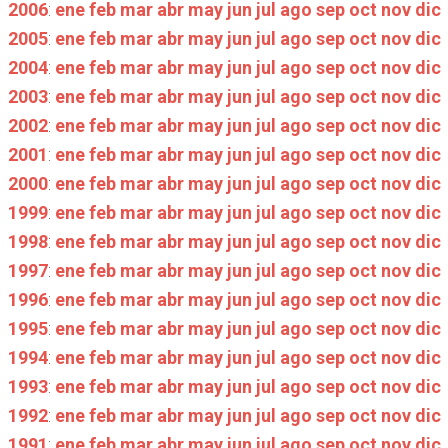
2006
:
ene
feb
mar
abr
may
jun
jul
ago
sep
oct
nov
dic
2005
:
ene
feb
mar
abr
may
jun
jul
ago
sep
oct
nov
dic
2004
:
ene
feb
mar
abr
may
jun
jul
ago
sep
oct
nov
dic
2003
:
ene
feb
mar
abr
may
jun
jul
ago
sep
oct
nov
dic
2002
:
ene
feb
mar
abr
may
jun
jul
ago
sep
oct
nov
dic
2001
:
ene
feb
mar
abr
may
jun
jul
ago
sep
oct
nov
dic
2000
:
ene
feb
mar
abr
may
jun
jul
ago
sep
oct
nov
dic
1999
:
ene
feb
mar
abr
may
jun
jul
ago
sep
oct
nov
dic
1998
:
ene
feb
mar
abr
may
jun
jul
ago
sep
oct
nov
dic
1997
:
ene
feb
mar
abr
may
jun
jul
ago
sep
oct
nov
dic
1996
:
ene
feb
mar
abr
may
jun
jul
ago
sep
oct
nov
dic
1995
:
ene
feb
mar
abr
may
jun
jul
ago
sep
oct
nov
dic
1994
:
ene
feb
mar
abr
may
jun
jul
ago
sep
oct
nov
dic
1993
:
ene
feb
mar
abr
may
jun
jul
ago
sep
oct
nov
dic
1992
:
ene
feb
mar
abr
may
jun
jul
ago
sep
oct
nov
dic
1991
:
ene
feb
mar
abr
may
jun
jul
ago
sep
oct
nov
dic