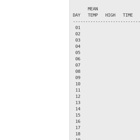
                           
      MEAN                 
DAY   TEMP   HIGH   TIME   
---------------------------
 01

 02

 03

 04

 05

 06

 07

 08

 09

 10

 11

 12

 13

 14

 15

 16

 17

 18
