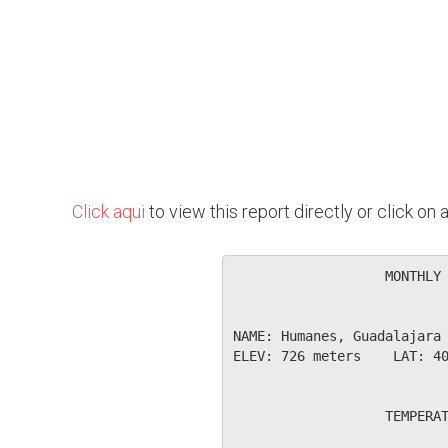
Click aqui
to view this report directly or click o
                   MONTHLY 
NAME: Humanes, Guadalajara 
ELEV: 726 meters    LAT: 40
                   TEMPERAT