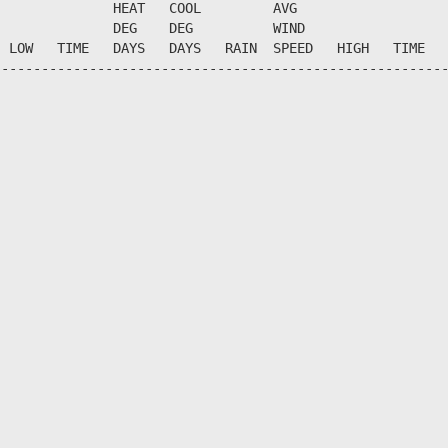
              HEAT   COOL         AVG

              DEG    DEG          WIND                  
 LOW   TIME   DAYS   DAYS   RAIN  SPEED   HIGH   TIME   
--------------------------------------------------------