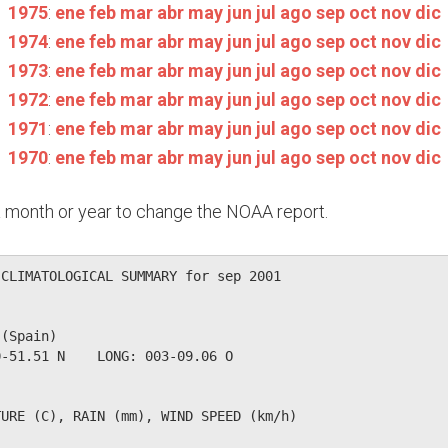
1975
:
ene
feb
mar
abr
may
jun
jul
ago
sep
oct
nov
dic
1974
:
ene
feb
mar
abr
may
jun
jul
ago
sep
oct
nov
dic
1973
:
ene
feb
mar
abr
may
jun
jul
ago
sep
oct
nov
dic
1972
:
ene
feb
mar
abr
may
jun
jul
ago
sep
oct
nov
dic
1971
:
ene
feb
mar
abr
may
jun
jul
ago
sep
oct
nov
dic
1970
:
ene
feb
mar
abr
may
jun
jul
ago
sep
oct
nov
dic
n a month or year to change the NOAA report.
CLIMATOLOGICAL SUMMARY for sep 2001

(Spain)                  

-51.51 N    LONG: 003-09.06 O

URE (C), RAIN (mm), WIND SPEED (km/h)
