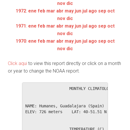
nov
dic
1972
:
ene
feb
mar
abr
may
jun
jul
ago
sep
oct
nov
dic
1971
:
ene
feb
mar
abr
may
jun
jul
ago
sep
oct
nov
dic
1970
:
ene
feb
mar
abr
may
jun
jul
ago
sep
oct
nov
dic
Click aqui
to view this report directly or click on a month
or year to change the NOAA report.
                   MONTHLY CLIMATOLOGICAL SUM
NAME: Humanes, Guadalajara (Spain)           
ELEV: 726 meters    LAT: 40-51.51 N    LONG: 
                   TEMPERATURE (C), RAIN (mm)