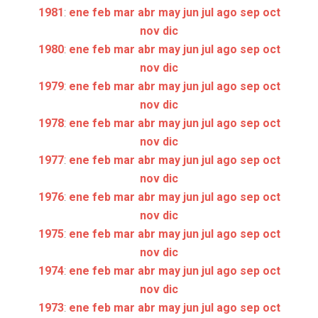
1981
:
ene
feb
mar
abr
may
jun
jul
ago
sep
oct
nov
dic
1980
:
ene
feb
mar
abr
may
jun
jul
ago
sep
oct
nov
dic
1979
:
ene
feb
mar
abr
may
jun
jul
ago
sep
oct
nov
dic
1978
:
ene
feb
mar
abr
may
jun
jul
ago
sep
oct
nov
dic
1977
:
ene
feb
mar
abr
may
jun
jul
ago
sep
oct
nov
dic
1976
:
ene
feb
mar
abr
may
jun
jul
ago
sep
oct
nov
dic
1975
:
ene
feb
mar
abr
may
jun
jul
ago
sep
oct
nov
dic
1974
:
ene
feb
mar
abr
may
jun
jul
ago
sep
oct
nov
dic
1973
:
ene
feb
mar
abr
may
jun
jul
ago
sep
oct