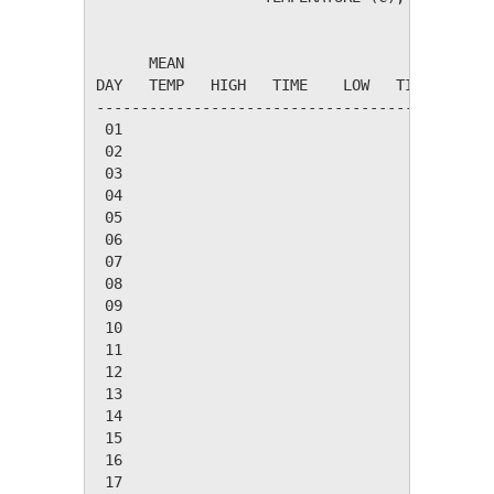
                                         HEAT
      MEAN                               DEG 
DAY   TEMP   HIGH   TIME    LOW   TIME   DAYS
---------------------------------------------
 01

 02

 03

 04

 05

 06

 07

 08

 09

 10

 11

 12

 13

 14

 15

 16

 17
