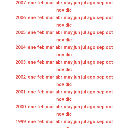
2007
:
ene
feb
mar
abr
may
jun
jul
ago
sep
oct
nov
dic
2006
:
ene
feb
mar
abr
may
jun
jul
ago
sep
oct
nov
dic
2005
:
ene
feb
mar
abr
may
jun
jul
ago
sep
oct
nov
dic
2004
:
ene
feb
mar
abr
may
jun
jul
ago
sep
oct
nov
dic
2003
:
ene
feb
mar
abr
may
jun
jul
ago
sep
oct
nov
dic
2002
:
ene
feb
mar
abr
may
jun
jul
ago
sep
oct
nov
dic
2001
:
ene
feb
mar
abr
may
jun
jul
ago
sep
oct
nov
dic
2000
:
ene
feb
mar
abr
may
jun
jul
ago
sep
oct
nov
dic
1999
:
ene
feb
mar
abr
may
jun
jul
ago
sep
oct