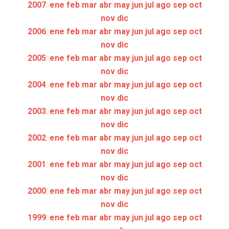
2007
:
ene
feb
mar
abr
may
jun
jul
ago
sep
oct
nov
dic
2006
:
ene
feb
mar
abr
may
jun
jul
ago
sep
oct
nov
dic
2005
:
ene
feb
mar
abr
may
jun
jul
ago
sep
oct
nov
dic
2004
:
ene
feb
mar
abr
may
jun
jul
ago
sep
oct
nov
dic
2003
:
ene
feb
mar
abr
may
jun
jul
ago
sep
oct
nov
dic
2002
:
ene
feb
mar
abr
may
jun
jul
ago
sep
oct
nov
dic
2001
:
ene
feb
mar
abr
may
jun
jul
ago
sep
oct
nov
dic
2000
:
ene
feb
mar
abr
may
jun
jul
ago
sep
oct
nov
dic
1999
:
ene
feb
mar
abr
may
jun
jul
ago
sep
oct