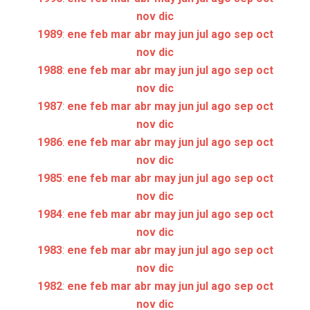
nov
dic
1989
:
ene
feb
mar
abr
may
jun
jul
ago
sep
oct
nov
dic
1988
:
ene
feb
mar
abr
may
jun
jul
ago
sep
oct
nov
dic
1987
:
ene
feb
mar
abr
may
jun
jul
ago
sep
oct
nov
dic
1986
:
ene
feb
mar
abr
may
jun
jul
ago
sep
oct
nov
dic
1985
:
ene
feb
mar
abr
may
jun
jul
ago
sep
oct
nov
dic
1984
:
ene
feb
mar
abr
may
jun
jul
ago
sep
oct
nov
dic
1983
:
ene
feb
mar
abr
may
jun
jul
ago
sep
oct
nov
dic
1982
:
ene
feb
mar
abr
may
jun
jul
ago
sep
oct
nov
dic