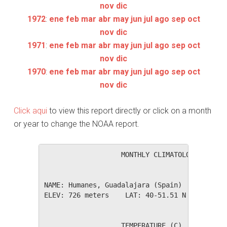
nov
dic
1972
:
ene
feb
mar
abr
may
jun
jul
ago
sep
oct
nov
dic
1971
:
ene
feb
mar
abr
may
jun
jul
ago
sep
oct
nov
dic
1970
:
ene
feb
mar
abr
may
jun
jul
ago
sep
oct
nov
dic
Click aqui
to view this report directly or click on a month
or year to change the NOAA report.
                   MONTHLY CLIMATOLOGICAL SUM
NAME: Humanes, Guadalajara (Spain)           
ELEV: 726 meters    LAT: 40-51.51 N    LONG: 
                   TEMPERATURE (C), RAIN (mm)