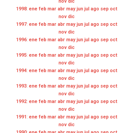
nov
dic
1998
:
ene
feb
mar
abr
may
jun
jul
ago
sep
oct
nov
dic
1997
:
ene
feb
mar
abr
may
jun
jul
ago
sep
oct
nov
dic
1996
:
ene
feb
mar
abr
may
jun
jul
ago
sep
oct
nov
dic
1995
:
ene
feb
mar
abr
may
jun
jul
ago
sep
oct
nov
dic
1994
:
ene
feb
mar
abr
may
jun
jul
ago
sep
oct
nov
dic
1993
:
ene
feb
mar
abr
may
jun
jul
ago
sep
oct
nov
dic
1992
:
ene
feb
mar
abr
may
jun
jul
ago
sep
oct
nov
dic
1991
:
ene
feb
mar
abr
may
jun
jul
ago
sep
oct
nov
dic
1990
:
ene
feb
mar
abr
may
jun
jul
ago
sep
oct