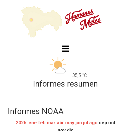
35,5 °C
Informes resumen
Informes NOAA
2026
:
ene
feb
mar
abr
may
jun
jul
ago
sep
oct
nov
dic