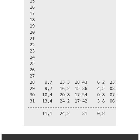
 15

 16

 17

 18

 19

 20

 21

 22

 23

 24

 25

 26

 27

 28    9,7   13,3  18:43    6,2  23:58    8,3
 29    9,7   16,2  15:36    4,5  03:37    8,3
 30   10,4   20,8  17:54    0,8  07:54    7,6
 31   13,4   24,2  17:42    3,8  06:16    4,6
---------------------------------------------
      11,1   24,2     31    0,8     30   28,8