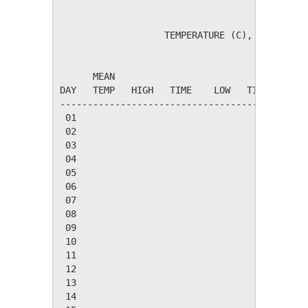
                   TEMPERATURE (C), RAIN (mm)
                                         HEAT
      MEAN                               DEG 
DAY   TEMP   HIGH   TIME    LOW   TIME   DAYS
---------------------------------------------
 01

 02

 03

 04

 05

 06

 07

 08

 09

 10

 11

 12

 13

 14
