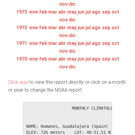
nov
dic
1973
:
ene
feb
mar
abr
may
jun
jul
ago
sep
oct
nov
dic
1972
:
ene
feb
mar
abr
may
jun
jul
ago
sep
oct
nov
dic
1971
:
ene
feb
mar
abr
may
jun
jul
ago
sep
oct
nov
dic
1970
:
ene
feb
mar
abr
may
jun
jul
ago
sep
oct
nov
dic
Click aqui
to view this report directly or click on a month
or year to change the NOAA report.
                   MONTHLY CLIMATOLOGICAL SUM
NAME: Humanes, Guadalajara (Spain)           
ELEV: 726 meters    LAT: 40-51.51 N    LONG: 