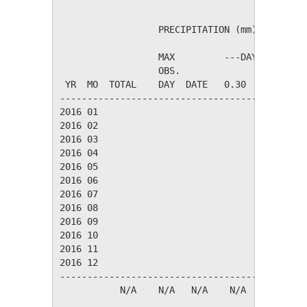
                  PRECIPITATION (mm)

                  MAX         ---DAYS OF RAIN-
                  OBS.               OVER

 YR  MO  TOTAL    DAY  DATE   0.30   3.00  30.
----------------------------------------------
2016 01

2016 02

2016 03

2016 04

2016 05

2016 06

2016 07

2016 08

2016 09

2016 10

2016 11

2016 12

----------------------------------------------
           N/A    N/A   N/A    N/A    N/A    N