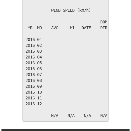
           WIND SPEED (km/h)

                                DOM

 YR  MO    AVG     HI   DATE    DIR

-----------------------------------

2016 01

2016 02

2016 03

2016 04

2016 05

2016 06

2016 07

2016 08

2016 09

2016 10

2016 11

2016 12

-----------------------------------
