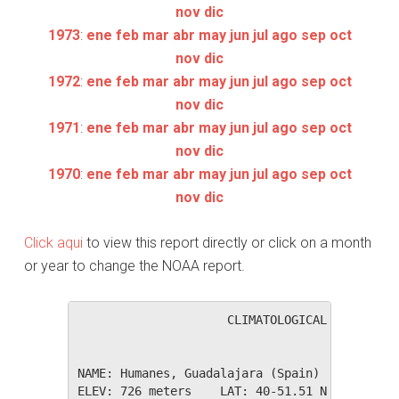
nov
dic
1973
:
ene
feb
mar
abr
may
jun
jul
ago
sep
oct
nov
dic
1972
:
ene
feb
mar
abr
may
jun
jul
ago
sep
oct
nov
dic
1971
:
ene
feb
mar
abr
may
jun
jul
ago
sep
oct
nov
dic
1970
:
ene
feb
mar
abr
may
jun
jul
ago
sep
oct
nov
dic
Click aqui
to view this report directly or click on a month
or year to change the NOAA report.
                     CLIMATOLOGICAL SUMMARY f
NAME: Humanes, Guadalajara (Spain)           
ELEV: 726 meters    LAT: 40-51.51 N    LONG: 