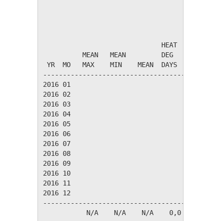
                                       TEMPER
                              HEAT    COOL   
          MEAN   MEAN         DEG     DEG    
 YR  MO   MAX    MIN    MEAN  DAYS    DAYS   
---------------------------------------------
2016 01

2016 02

2016 03

2016 04

2016 05

2016 06

2016 07

2016 08

2016 09

2016 10

2016 11

2016 12

---------------------------------------------
           N/A    N/A    N/A    0,0    0,0   