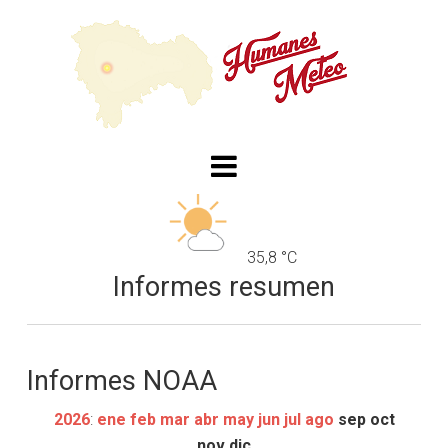
35,8 °C
Informes resumen
Informes NOAA
2026
:
ene
feb
mar
abr
may
jun
jul
ago
sep
oct
nov
dic